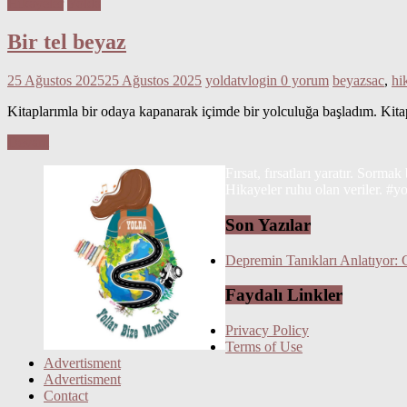
Hikayeler
Yolda
Bir tel beyaz
25 Ağustos 2025
25 Ağustos 2025
yoldatvlogin
0 yorum
beyazsac
,
hi
Kitaplarımla bir odaya kapanarak içimde bir yolculuğa başladım. Kit
Devam
Fırsat, fırsatları yaratır. Sorma
Hikayeler ruhu olan veriler. #y
Son Yazılar
Depremin Tanıkları Anlatıyor:
Faydalı Linkler
Privacy Policy
Terms of Use
Advertisment
Advertisment
Contact