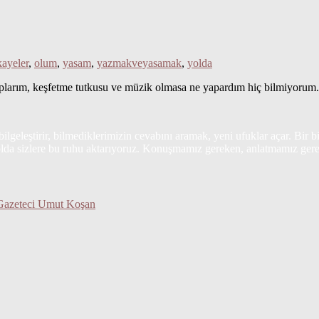
kayeler
,
olum
,
yasam
,
yazmakveyasamak
,
yolda
aplarım, keşfetme tutkusu ve müzik olmasa ne yapardım hiç bilmiyorum
k bilgeleştirir, bilmediklerimizin cevabını aramak, yeni ufuklar açar. Bir 
olda sizlere bu ruhu aktarıyoruz. Konuşmamız gereken, anlatmamız gere
 Gazeteci Umut Koşan