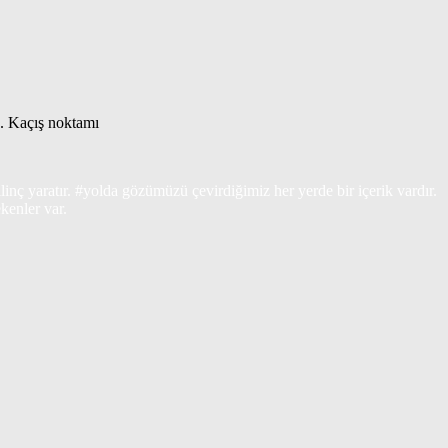
.. Kaçış noktamı
bilinç yaratır. #yolda gözümüzü çevirdiğimiz her yerde bir içerik vardır.
kenler var.