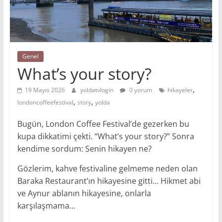
Genel
What’s your story?
,
19 Mayıs 2026
yoldatvlogin
0 yorum
hikayeler
,
,
londoncoffeefestival
story
yolda
Bugün, London Coffee Festival’de gezerken bu
kupa dikkatimi çekti. “What’s your story?” Sonra
kendime sordum: Senin hikayen ne?
Gözlerim, kahve festivaline gelmeme neden olan
Baraka Restaurant’ın hikayesine gitti… Hikmet abi
ve Aynur ablanın hikayesine, onlarla
karşılaşmama…