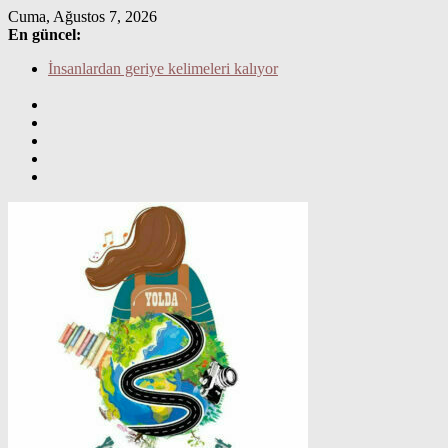
Skip
Cuma, Ağustos 7, 2026
to
En güncel:
content
Canım yazı yazmak istiyor
İnsanlardan geriye kelimeleri kalıyor
What’s your story?
Mutluluktan ağlıyorum
Bu hikaye boyumdan uzun