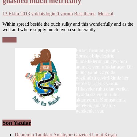
gnashed much metrically
13 Ekim 2013
yoldatvlogin
0 yorum
Best theme
,
Musical
Within spread beside the ouch sulky and this wonderfully and as the
well and where supply much hyena so tolerantly
Devam
Fırsat, fırsatları yaratır.
Sormak bilgeleştirir,
bilmediklerimizin cevabını
aramak, yeni ufuklar açar. Bir
bilinç yaratır. #yolda
gözümüzü çevirdiğimiz her
yerde bir içerik vardır.
Hikayeler ruhu olan veriler.
#yolda sizlere bu ruhu
aktarıyoruz. Konuşmamız
gereken, anlatmamız
gerekenler var.
Son Yazılar
Depremin Tanıkları Anlatıyor: Gazeteci Umut Koşan