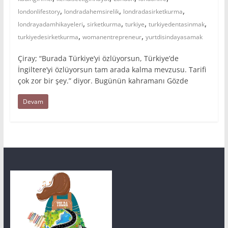
,
,
,
londonlifestory
londradahemsirelik
londradasirketkurma
,
,
,
,
londrayadamhikayeleri
sirketkurma
turkiye
turkiyedentasinmak
,
,
turkiyedesirketkurma
womanentrepreneur
yurtdisindayasamak
Çiray; “Burada Türkiye’yi özlüyorsun, Türkiye’de
İngiltere’yi özlüyorsun tam arada kalma mevzusu. Tarifi
çok zor bir şey.” diyor. Bugünün kahramanı Gözde
Devam