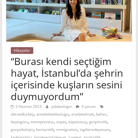
Hikayeler
“Burası kendi seçtiğim
hayat, İstanbul’da şehrin
içerisinde kuşların sesini
duymuyordum”
2 Haziran 2023
yoldatvlogin
0 yorum
,
,
,
,
abroadturkey
annebebekkoclugu
aradakalmak
bahar
,
,
,
,
,
beyingocu
entrepreneur
expat
expatstory
girişimcilik
,
,
,
,
gocpsikolojisi
hemşirelik
immigration
ingilteredeyasam
,
,
,
,
kadingirimci
kendisectiginhayat
London
londonlife