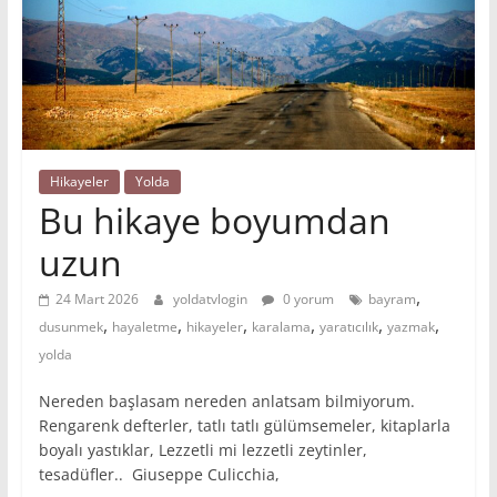
Hikayeler
Yolda
Bu hikaye boyumdan
uzun
,
24 Mart 2026
yoldatvlogin
0 yorum
bayram
,
,
,
,
,
,
dusunmek
hayaletme
hikayeler
karalama
yaratıcılık
yazmak
yolda
Nereden başlasam nereden anlatsam bilmiyorum.
Rengarenk defterler, tatlı tatlı gülümsemeler, kitaplarla
boyalı yastıklar, Lezzetli mi lezzetli zeytinler,
tesadüfler.. Giuseppe Culicchia,