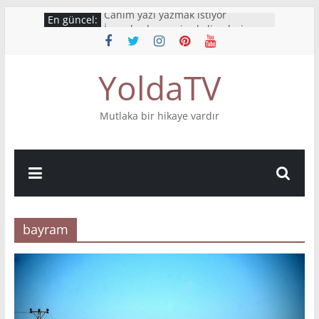
Skip
Canım yazı yazmak istiyor
En güncel:
to
İnsanlardan geriye kelimeleri
kalıyor
content
What’s your story?
YoldaTV
Mutluluktan ağlıyorum
Bu hikaye boyumdan uzun
Mutlaka bir hikaye vardır
bayram