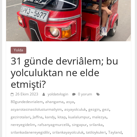
Yolda
31 günde devriâlem; bu
yolculuktan ne elde
etmişti?
26 Ekim 2023
yoldatvlogin
0 yorum
,
,
,
80gundedevrialem
ahangama
asya
,
,
,
,
asyarotasinasilolusturmaliyim
asyayolculuk
gezgin
gezi
,
,
,
,
,
,
gezirotalari
Jaffna
kandy
kitap
kualalumpur
malezya
,
,
,
,
nereyegidelim
rafsanyagmurcelik
singapur
srilanka
,
,
,
,
srilankadanereyegidilir
srilankayayolculuk
tatiloykuleri
Tayland