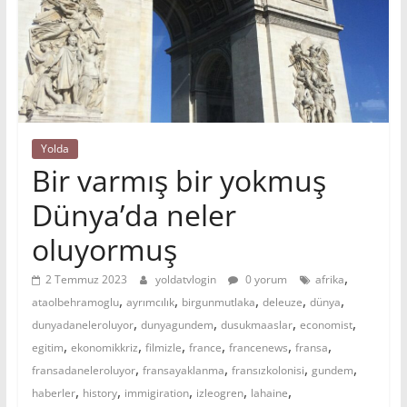
Yolda
Bir varmış bir yokmuş
Dünya’da neler
oluyormuş
,
2 Temmuz 2023
yoldatvlogin
0 yorum
afrika
,
,
,
,
,
ataolbehramoglu
ayrımcılık
birgunmutlaka
deleuze
dünya
,
,
,
,
dunyadaneleroluyor
dunyagundem
dusukmaaslar
economist
,
,
,
,
,
,
egitim
ekonomikkriz
filmizle
france
francenews
fransa
,
,
,
,
fransadaneleroluyor
fransayaklanma
fransızkolonisi
gundem
,
,
,
,
,
haberler
history
immigiration
izleogren
lahaine