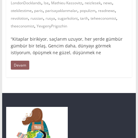
,
,
,
,
,
LondonDocklands
lse
Mathieu Kassovitz
neizlesek
news
,
,
,
,
,
otekilestime
paris
parisayaklanmalar
populizm
readnews
,
,
,
,
,
,
revolotion
russian
rusya
sugarkoloni
tarih
teheeconomist
,
theeconomist
YevgenyPrigozhin
“Kitaplar birikiyor, saçlarım uzuyor, her yerde gümbür
gümbür bir telaş, Gencim daha, dünyayı görmek
istiyorum, öpüşmek ne güzel, düşünmek ne
Devam