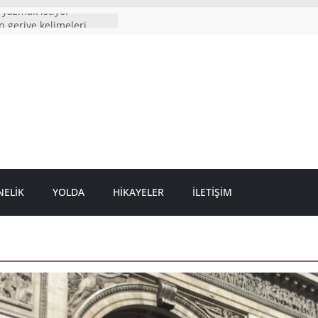
 yazmak istiyor
n geriye kelimeleri
 story?
n ağlıyorum
 boyumdan uzun
ELIK
YOLDA
HIKAYELER
İLETIŞIM