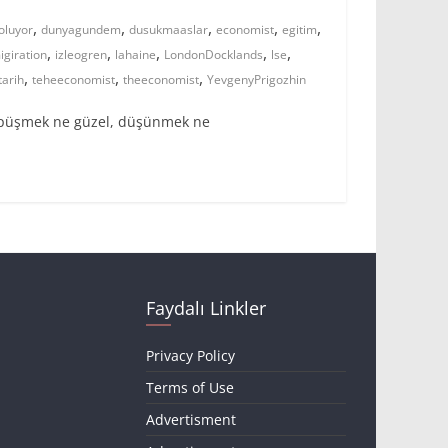
,
,
,
,
,
oluyor
dunyagundem
dusukmaaslar
economist
egitim
,
,
,
,
,
giration
izleogren
lahaine
LondonDocklands
lse
,
,
,
tarih
teheeconomist
theeconomist
YevgenyPrigozhin
 öpüşmek ne güzel, düşünmek ne
Faydalı Linkler
Privacy Policy
Terms of Use
Advertisment