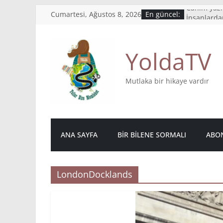
Skip
Canım yazı
Cumartesi, Ağustos 8, 2026
En güncel:
to
İnsanlarda
kalıyor
content
What’s your
YoldaTV
Mutlulukta
Bu hikaye
Mutlaka bir hikaye vardır
ANA SAYFA
BIR BILENE SORMALI
ABON
LondonDocklands