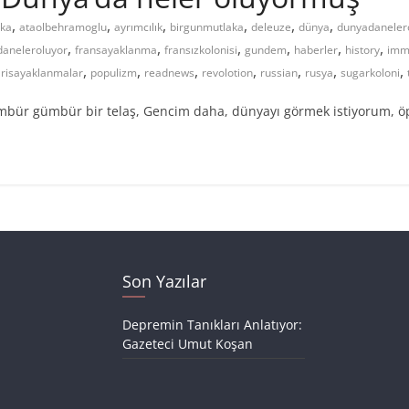
,
,
,
,
,
,
ika
ataolbehramoglu
ayrımcılık
birgunmutlaka
deleuze
dünya
dunyadaneler
,
,
,
,
,
,
daneleroluyor
fransayaklanma
fransızkolonisi
gundem
haberler
history
immi
,
,
,
,
,
,
,
risayaklanmalar
populizm
readnews
revolotion
russian
rusya
sugarkoloni
 gümbür gümbür bir telaş, Gencim daha, dünyayı görmek istiyorum,
Son Yazılar
Depremin Tanıkları Anlatıyor:
Gazeteci Umut Koşan