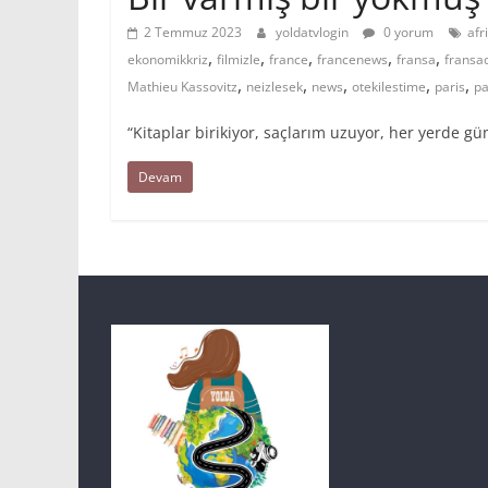
2 Temmuz 2023
yoldatvlogin
0 yorum
afr
,
,
,
,
,
ekonomikkriz
filmizle
france
francenews
fransa
fransa
,
,
,
,
,
Mathieu Kassovitz
neizlesek
news
otekilestime
paris
pa
“Kitaplar birikiyor, saçlarım uzuyor, her yerde
Devam