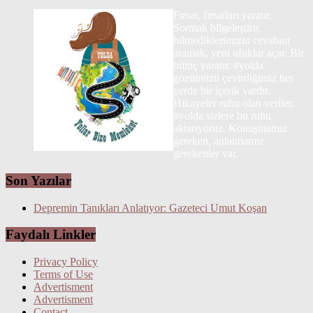
Fırsat, fırsatları yaratır.
Sormak bilgeleştirir,
bilmediklerimizin cevabını
aramak, yeni ufuklar açar. Bir
bilinç yaratır. #yolda
gözümüzü çevirdiğimiz her
yerde bir içerik vardır.
Hikayeler ruhu olan veriler.
#yolda sizlere bu ruhu
aktarıyoruz. Konuşmamız
gereken, anlatmamız
gerekenler var.
Son Yazılar
Depremin Tanıkları Anlatıyor: Gazeteci Umut Koşan
Faydalı Linkler
Privacy Policy
Terms of Use
Advertisment
Advertisment
Contact