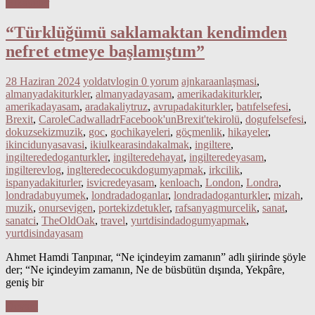
Hikayeler
“Türklüğümü saklamaktan kendimden
nefret etmeye başlamıştım”
28 Haziran 2024
yoldatvlogin
0 yorum
ajnkaraanlaşmasi
,
almanyadakiturkler
,
almanyadayasam
,
amerikadakiturkler
,
amerikadayasam
,
aradakaliytruz
,
avrupadakiturkler
,
batıfelsefesi
,
Brexit
,
CaroleCadwalladrFacebook'unBrexit'tekirolü
,
dogufelsefesi
,
dokuzsekizmuzik
,
goc
,
gochikayeleri
,
göçmenlik
,
hikayeler
,
ikincidunyasavasi
,
ikiulkearasindakalmak
,
ingiltere
,
ingilterededoganturkler
,
ingilteredehayat
,
ingilteredeyasam
,
ingilterevlog
,
inglteredecocukdogumyapmak
,
irkcilik
,
ispanyadakiturler
,
isvicredeyasam
,
kenloach
,
London
,
Londra
,
londradabuyumek
,
londradadoganlar
,
londradadoganturkler
,
mizah
,
muzik
,
onursevigen
,
portekizdetukler
,
rafsanyagmurcelik
,
sanat
,
sanatci
,
TheOldOak
,
travel
,
yurtdisindadogumyapmak
,
yurtdisindayasam
Ahmet Hamdi Tanpınar, “Ne içindeyim zamanın” adlı şiirinde şöyle
der; “Ne içindeyim zamanın, Ne de büsbütün dışında, Yekpâre,
geniş bir
Devam