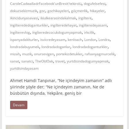
,
,
CaroleCadwalladrFacebook'unBrexit'tekirolü
dogufelsefesi
,
,
,
,
,
dokuzsekizmuzik
goc
gochikayeleri
göçmenlik
hikayeler
,
,
,
ikincidunyasavasi
ikiulkearasindakalmak
ingiltere
,
,
,
ingilterededoganturkler
ingilteredehayat
ingilteredeyasam
,
,
,
ingilterevlog
inglteredecocukdogumyapmak
irkcilik
,
,
,
,
,
ispanyadakiturler
isvicredeyasam
kenloach
London
Londra
,
,
,
londradabuyumek
londradadoganlar
londradadoganturkler
,
,
,
,
,
mizah
muzik
onursevigen
portekizdetukler
rafsanyagmurcelik
,
,
,
,
,
sanat
sanatci
TheOldOak
travel
yurtdisindadogumyapmak
yurtdisindayasam
Ahmet Hamdi Tanpınar, “Ne içindeyim zamanın” adlı
şiirinde şöyle der; “Ne içindeyim zamanın, Ne de
büsbütün dışında, Yekpâre, geniş bir
Devam