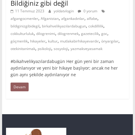
Bildiğiniz gibi değil
11 Temmuz 2023
yoldatvlogin
0 yorum
,
,
,
,
afgangocmenler
Afganistan
afgankadınlar
alfabe
,
,
,
bildiginizgibidegil
birkahvelikyazılardabugun
cokdillilik
,
,
,
,
,
cokkulturluluk
dilogrenimi
dilogrenmek
gazetecilik
goc
,
,
,
,
,
göçmenlik
hikayeler
kultur
mutlakabirhikayevardır
önyargılar
,
,
,
otekinitanimak
psikoloji
sosyoloji
yazmakveyasamak
#bikahvelikyazılardabugün Her gün yeni bir zaman
aydınlanıyor ve yeni bir hikaye başlıyor; ancak ne her
gün aynı şekilde aydınlanıyor ne
Devam