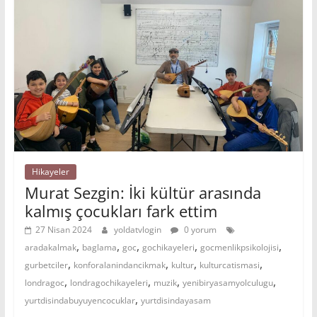
Hikayeler
Murat Sezgin: İki kültür arasında
kalmış çocukları fark ettim
27 Nisan 2024
yoldatvlogin
0 yorum
,
,
,
,
,
aradakalmak
baglama
goc
gochikayeleri
gocmenlikpsikolojisi
,
,
,
,
gurbetciler
konforalanindancikmak
kultur
kulturcatismasi
,
,
,
,
londragoc
londragochikayeleri
muzik
yenibiryasamyolculugu
,
yurtdisindabuyuyencocuklar
yurtdisindayasam