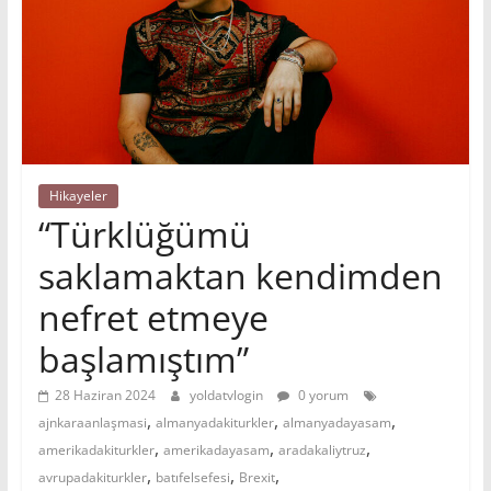
Hikayeler
“Türklüğümü
saklamaktan kendimden
nefret etmeye
başlamıştım”
28 Haziran 2024
yoldatvlogin
0 yorum
,
,
,
ajnkaraanlaşmasi
almanyadakiturkler
almanyadayasam
,
,
,
amerikadakiturkler
amerikadayasam
aradakaliytruz
,
,
,
avrupadakiturkler
batıfelsefesi
Brexit