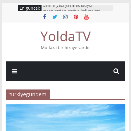
Skip
Canım yazı yazmak istiyor
En güncel:
İnsanlardan geriye kelimeleri
to
kalıyor
content
What’s your story?
YoldaTV
Mutluluktan ağlıyorum
Bu hikaye boyumdan uzun
Mutlaka bir hikaye vardır
turkiyegundem