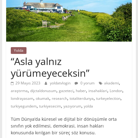
Yolda
“Asla yalnız
yürümeyeceksin”
,
29 Mayıs 2023
yoldatvlogin
0 yorum
akademi
,
,
,
,
,
,
araştırma
dijctaldonusum
gazeteci
haber
insahaklari
London
,
,
,
,
,
londrayasam
okumak
research
totaliterdunya
turkeyelection
,
,
,
turkiyegundem
turkiyesecim
yazıyorum
yolda
Tüm Dünya’da küresel ve dijital bir dönüşümle orta
sınıfın yok edilmesi, demokrasi, insan hakları
konusunda kırılgan bir süreç söz konusu.