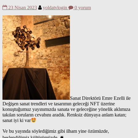
23 Nisan 2023
yoldatvlogin
0 yorum
Sanat Direktörü Emre Ezelli ile
Değişen sanat trendleri ve tasarımın geleceği NFT üzerine
konuştuğumuz yayınımızda sanata ve geleceğine yönelik aklımıza
takılan soruların cevabını aradık. Renksiz dünyaya anlam katan;
sanat iyi ki var
Ve bu yayında söylediğimiz gibi ilham yine özümüzde,
beslendiğimiz kültürümüzde. 🛎