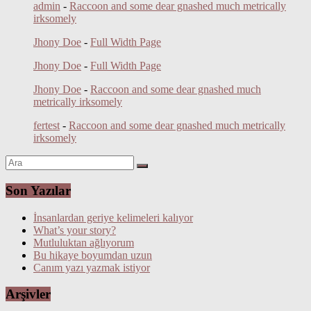
admin
-
Raccoon and some dear gnashed much metrically
irksomely
Jhony Doe
-
Full Width Page
Jhony Doe
-
Full Width Page
Jhony Doe
-
Raccoon and some dear gnashed much
metrically irksomely
fertest
-
Raccoon and some dear gnashed much metrically
irksomely
Son Yazılar
İnsanlardan geriye kelimeleri kalıyor
What’s your story?
Mutluluktan ağlıyorum
Bu hikaye boyumdan uzun
Canım yazı yazmak istiyor
Arşivler