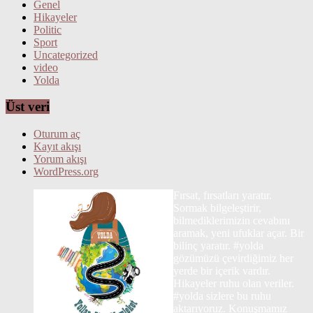
Genel
Hikayeler
Politic
Sport
Uncategorized
video
Yolda
Üst veri
Oturum aç
Kayıt akışı
Yorum akışı
WordPress.org
Fırsat, fırsatları yaratır.
Sormak bilgeleştirir,
bilmediklerimizin cevabını
aramak, yeni ufuklar açar. Bir
bilinç yaratır. #yolda
gözümüzü çevirdiğimiz her
yerde bir içerik vardır.
Hikayeler ruhu olan veriler.
#yolda sizlere bu ruhu
aktarıyoruz. Konuşmamız