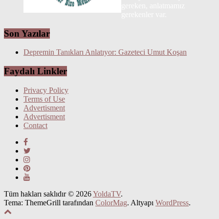
gereken, anlatmamız
gerekenler var.
Son Yazılar
Depremin Tanıkları Anlatıyor: Gazeteci Umut Koşan
Faydalı Linkler
Privacy Policy
Terms of Use
Advertisment
Advertisment
Contact
Tüm hakları saklıdır © 2026
YoldaTV
.
Tema: ThemeGrill tarafından
ColorMag
. Altyapı
WordPress
.