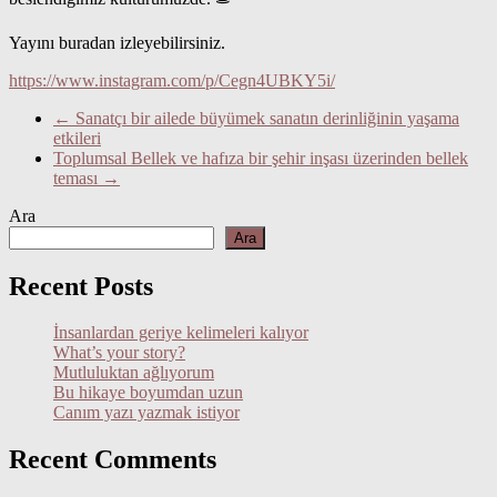
Yayını buradan izleyebilirsiniz.
https://www.instagram.com/p/Cegn4UBKY5i/
←
Sanatçı bir ailede büyümek sanatın derinliğinin yaşama
etkileri
Toplumsal Bellek ve hafıza bir şehir inşası üzerinden bellek
teması
→
Ara
Ara
Recent Posts
İnsanlardan geriye kelimeleri kalıyor
What’s your story?
Mutluluktan ağlıyorum
Bu hikaye boyumdan uzun
Canım yazı yazmak istiyor
Recent Comments