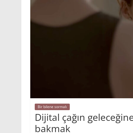
Bir bilene sormalı
Dijital çağın geleceğin
bakmak