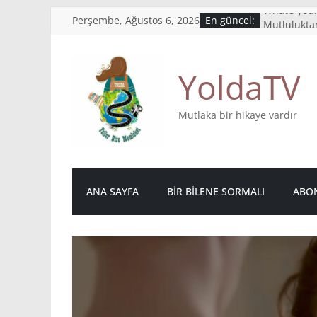
Skip
Perşembe, Ağustos 6, 2026
En güncel:
What’s your
to
Mutlulukta
Bu hikaye
content
Canım yazı 
YoldaTV
İnsanlardan
kalıyor
Mutlaka bir hikaye vardır
ANA SAYFA
BIR BILENE SORMALI
ABON