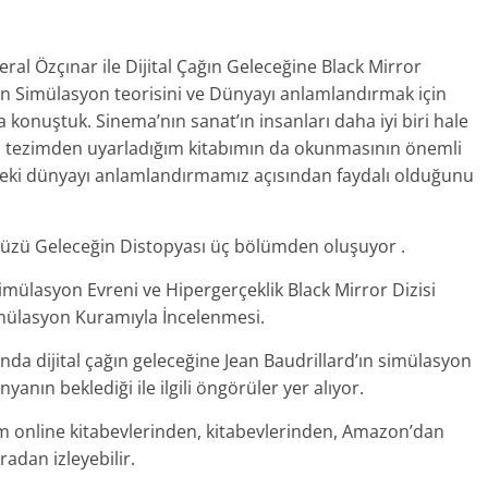
al Özçınar ile Dijital Çağın Geleceğine Black Mirror
d’ın Simülasyon teorisini ve Dünyayı anlamlandırmak için
konuştuk. Sinema’nın sanat’ın insanları daha iyi biri hale
ans tezimden uyarladığım kitabımın da okunmasının önemli
teki dünyayı anlamlandırmamız açısından faydalı olduğunu
Yüzü Geleceğin Distopyası üç bölümden oluşuyor .
Simülasyon Evreni ve Hipergerçeklik Black Mirror Dizisi
mülasyon Kuramıyla İncelenmesi.
da dijital çağın geleceğine Jean Baudrillard’ın simülasyon
yanın beklediği ile ilgili öngörüler yer alıyor.
 online kitabevlerinden,
kitabevlerinden, Amazon’dan
radan izleyebilir.