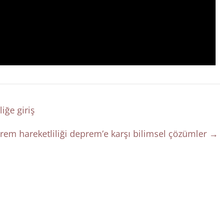
iğe giriş
rem hareketliliği deprem’e karşı bilimsel çözümler
→