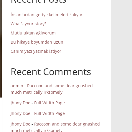
İnsanlardan geriye kelimeleri kalıyor
What’s your story?
Mutluluktan ağlıyorum
Bu hikaye boyumdan uzun
Canım yazı yazmak istiyor
Recent Comments
admin
-
Raccoon and some dear gnashed
much metrically irksomely
Jhony Doe
-
Full Width Page
Jhony Doe
-
Full Width Page
Jhony Doe
-
Raccoon and some dear gnashed
much metrically irksomely