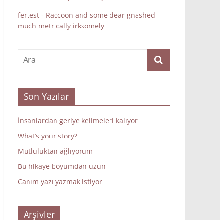
fertest
-
Raccoon and some dear gnashed
much metrically irksomely
Son Yazılar
İnsanlardan geriye kelimeleri kalıyor
What’s your story?
Mutluluktan ağlıyorum
Bu hikaye boyumdan uzun
Canım yazı yazmak istiyor
Arşivler