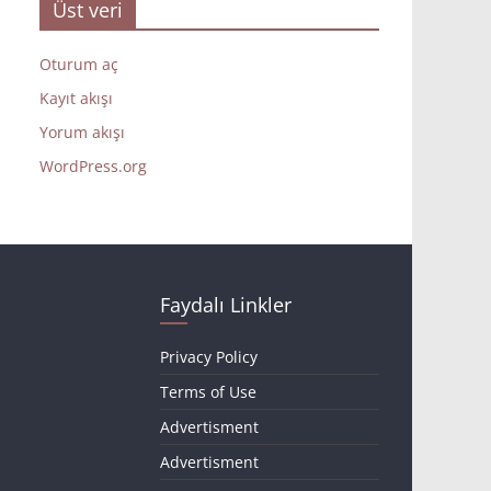
Üst veri
Oturum aç
Kayıt akışı
Yorum akışı
WordPress.org
Faydalı Linkler
Privacy Policy
Terms of Use
Advertisment
Advertisment