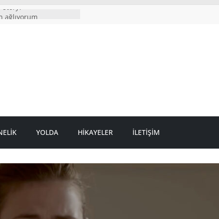
 story?
n ağlıyorum
 boyumdan uzun
yazmak istiyor
 geriye kelimeleri
ELIK
YOLDA
HIKAYELER
İLETIŞIM