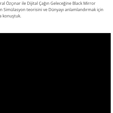
Özçınar ile Dijital Çağın Geleceğine Black Mirror
’ın Simülasyon teorisini ve Dünyayı anlamlandırmak için
 konuştuk.