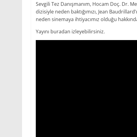
Sevgili Tez Danışmanım, Hocam Doç. Dr. Meral 
dizisiyle neden baktığımızı, Jean Baudrillard
neden sinemaya ihtiyacımız olduğu hakkında
Yayını buradan izleyebilirsiniz.