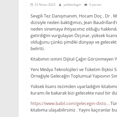
23 Nisan 2023
yoldatvlogin
0 yorum
Sevgili Tez Danışmanım, Hocam Doç . Dr . Mer
dizisiyle neden baktığımızı, Jean Baudrillar
neden sinemaya ihtiyacımız olduğu hakkında 
getirdiğini vurgulayan Özçınar, yüksek lis
olduğunu çünkü şimdiki dünyayı ve gelecek
belirtti.
Kitabımın ismini Dijital Çağın Görünmeyen 
Yeni Medya Teknolojileri ve Tüketim İlişkisi 
Örneğiyle Geleceğin Toplumsal Yapısının Si
Yüksek lisans tezimden uyarladığım kitabımın
kuramı ile bakarak bizi gelecekte nasıl bir dün
https://www.babil.com/gelecegin-disto…
Tüm
kitabıma ulaşabilirsiniz . Yayını kaçıranlar bu