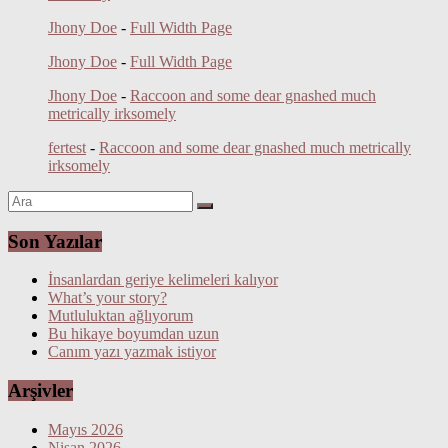
Jhony Doe
-
Full Width Page
Jhony Doe
-
Full Width Page
Jhony Doe
-
Raccoon and some dear gnashed much
metrically irksomely
fertest
-
Raccoon and some dear gnashed much metrically
irksomely
Son Yazılar
İnsanlardan geriye kelimeleri kalıyor
What’s your story?
Mutluluktan ağlıyorum
Bu hikaye boyumdan uzun
Canım yazı yazmak istiyor
Arşivler
Mayıs 2026
Nisan 2026