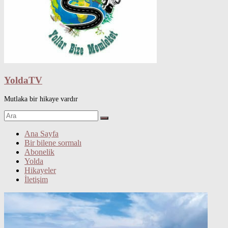
YoldaTV
Mutlaka bir hikaye vardır
Ana Sayfa
Bir bilene sormalı
Abonelik
Yolda
Hikayeler
İletişim