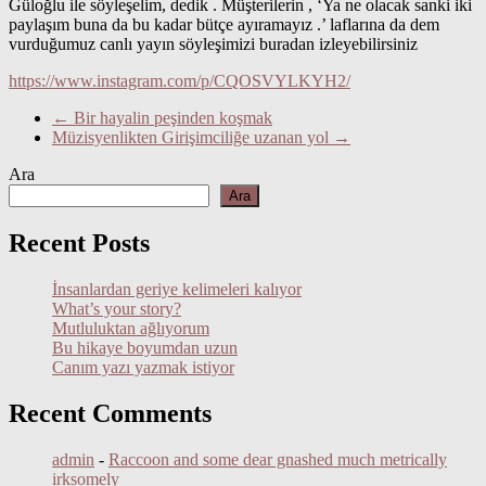
Güloğlu ile söyleşelim, dedik . Müşterilerin , ‘Ya ne olacak sanki iki
paylaşım buna da bu kadar bütçe ayıramayız .’ laflarına da dem
vurduğumuz canlı yayın söyleşimizi buradan izleyebilirsiniz
https://www.instagram.com/p/CQOSVYLKYH2/
←
Bir hayalin peşinden koşmak
Müzisyenlikten Girişimciliğe uzanan yol
→
Ara
Ara
Recent Posts
İnsanlardan geriye kelimeleri kalıyor
What’s your story?
Mutluluktan ağlıyorum
Bu hikaye boyumdan uzun
Canım yazı yazmak istiyor
Recent Comments
admin
-
Raccoon and some dear gnashed much metrically
irksomely