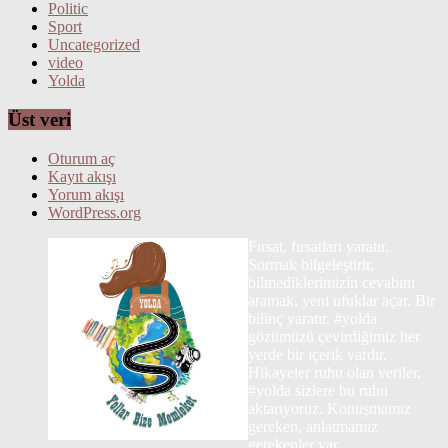
Politic
Sport
Uncategorized
video
Yolda
Üst veri
Oturum aç
Kayıt akışı
Yorum akışı
WordPress.org
Fırsat, fırsatları yaratır.
Sormak bilgeleştirir,
bilmediklerimizin cevabını
aramak, yeni ufuklar açar. Bir
bilinç yaratır. #yolda
gözümüzü çevirdiğimiz her
yerde bir içerik vardır.
Hikayeler ruhu olan veriler.
#yolda sizlere bu ruhu
aktarıyoruz. Konuşmamız
gereken, anlatmamız
gerekenler var.