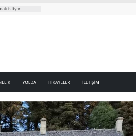
ak istiyor
iye kelimeleri
ry?
lıyorum
umdan uzun
ELIK
YOLDA
HIKAYELER
İLETIŞIM