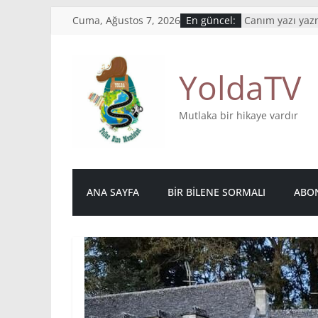
Skip
Cuma, Ağustos 7, 2026
En güncel:
Canım yazı yazm
to
İnsanlardan ger
kalıyor
content
What’s your sto
YoldaTV
Mutluluktan ağ
Bu hikaye boy
Mutlaka bir hikaye vardır
ANA SAYFA
BIR BILENE SORMALI
ABON