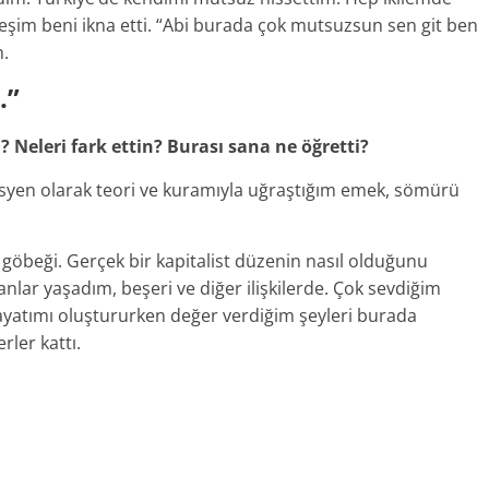
şim beni ikna etti. “Abi burada çok mutsuzsun sen git ben
m.
.”
i?
Neleri fark ettin? Burası sana ne öğretti?
isyen olarak teori ve kuramıyla uğraştığım emek, sömürü
göbeği. Gerçek bir kapitalist düzenin nasıl olduğunu
lar yaşadım, beşeri ve diğer ilişkilerde. Çok sevdiğim
ayatımı oluştururken değer verdiğim şeyleri burada
ler kattı.