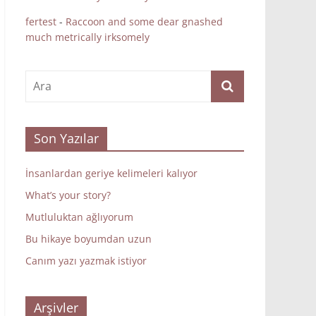
fertest
-
Raccoon and some dear gnashed
much metrically irksomely
Son Yazılar
İnsanlardan geriye kelimeleri kalıyor
What’s your story?
Mutluluktan ağlıyorum
Bu hikaye boyumdan uzun
Canım yazı yazmak istiyor
Arşivler