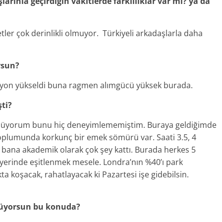
arınla geçirdiğin vakitlerde farklılıklar var mı? ya da
ler çok derinlikli olmuyor. Türkiyeli arkadaşlarla daha
rsun?
lasyon yükseldi buna ragmen alımgücü yüksek burada.
şti?
üyorum bunu hiç deneyimlememiştim. Buraya geldiğimde
 toplumunda korkunç bir emek sömürü var. Saati 3.5, 4
Bu bana akademik olarak çok şey kattı. Burada herkes 5
yerinde eşitlenmek mesele. Londra’nın %40’ı park
kta koşacak, rahatlayacak ki Pazartesi işe gidebilsin.
nüyorsun bu konuda?