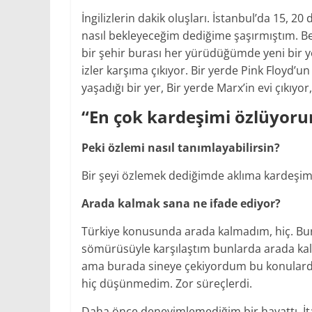
İngilizlerin dakik oluşları. İstanbul’da 15, 
nasıl bekleyeceğim dediğime şaşırmıştım. B
bir şehir burası her yürüdüğümde yeni bir y
izler karşıma çıkıyor. Bir yerde Pink Floyd’un
yaşadığı bir yer, Bir yerde Marx’in evi çıkıyo
“En çok kardeşimi özlüyor
Peki özlemi nasıl tanımlayabilirsin?
Bir şeyi özlemek dediğimde aklıma kardeşim
Arada kalmak sana ne ifade ediyor?
Türkiye konusunda arada kalmadım, hiç. Bura
sömürüsüyle karşılaştım bunlarda arada kald
ama burada sineye çekiyordum bu konularda 
hiç düşünmedim. Zor süreçlerdi.
Daha önce deneyimlemediğim bir hayattı. İtal