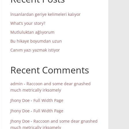
İnsanlardan geriye kelimeleri kalıyor
What’s your story?
Mutluluktan ağlıyorum
Bu hikaye boyumdan uzun
Canım yazı yazmak istiyor
Recent Comments
admin
-
Raccoon and some dear gnashed
much metrically irksomely
Jhony Doe
-
Full Width Page
Jhony Doe
-
Full Width Page
Jhony Doe
-
Raccoon and some dear gnashed
much metrically irksomely