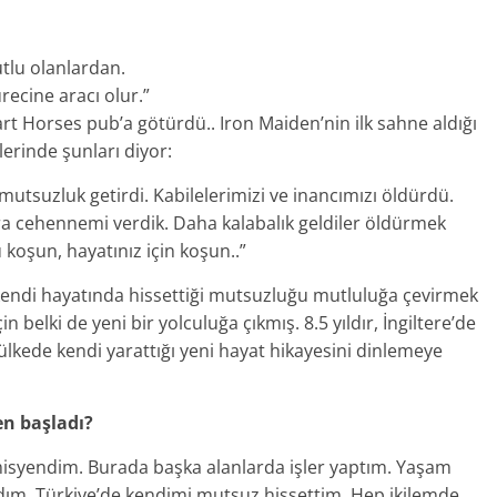
utlu olanlardan.
ecine aracı olur.”
 Horses pub’a götürdü.. Iron Maiden’nin ilk sahne aldığı
lerinde şunları diyor:
mutsuzluk getirdi. Kabilelerimizi ve inancımızı öldürdü.
ra cehennemi verdik. Daha kalabalık geldiler öldürmek
 koşun, hayatınız için koşun..”
endi hayatında hissettiği mutsuzluğu mutluluğa çevirmek
 belki de yeni bir yolculuğa çıkmış. 8.5 yıldır, İngiltere’de
 ülkede kendi yarattığı yeni hayat hikayesini dinlemeye
en başladı?
misyendim. Burada başka alanlarda işler yaptım. Yaşam
dım. Türkiye’de kendimi mutsuz hissettim. Hep ikilemde