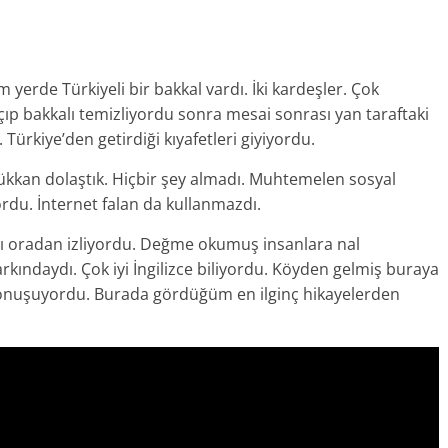
yerde Türkiyeli bir bakkal vardı. İki kardeşler. Çok
çıp bakkalı temizliyordu sonra mesai sonrası yan taraftaki
ürkiye’den getirdiği kıyafetleri giyiyordu.
ükkan dolaştık. Hiçbir şey almadı. Muhtemelen sosyal
ordu. İnternet falan da kullanmazdı.
ını oradan izliyordu. Değme okumuş insanlara nal
arkındaydı. Çok iyi İngilizce biliyordu. Köyden gelmiş buraya
 konuşuyordu. Burada gördüğüm en ilginç hikayelerden