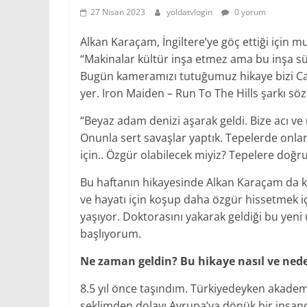
27 Nisan 2023
yoldatvlogin
0 yorum
Alkan Karaçam, İngiltere’ye göç ettiği için m
“Makinalar kültür inşa etmez ama bu inşa sür
Bugün kameramızı tutuğumuz hikaye bizi Cart
yer. Iron Maiden – Run To The Hills şarkı söz
“Beyaz adam denizi aşarak geldi. Bize acı ve 
Onunla sert savaşlar yaptık. Tepelerde onla
için.. Özgür olabilecek miyiz? Tepelere doğru
Bu haftanın hikayesinde Alkan Karaçam da k
ve hayatı için koşup daha özgür hissetmek için
yaşıyor. Doktorasını yakarak geldiği bu yeni
başlıyorum.
Ne zaman geldin? Bu hikaye nasıl ve ned
8.5 yıl önce taşındım. Türkiyedeyken akade
şeklimden dolayı Avrupa’ya dönük bir insan