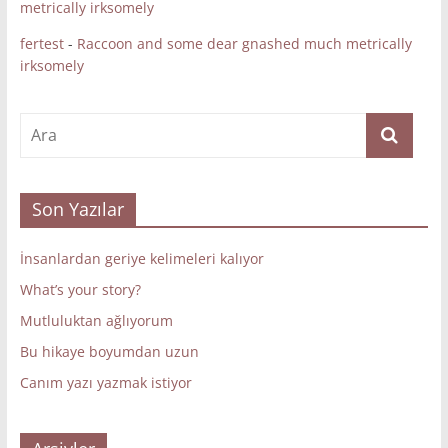
metrically irksomely
fertest
-
Raccoon and some dear gnashed much metrically
irksomely
Son Yazılar
İnsanlardan geriye kelimeleri kalıyor
What’s your story?
Mutluluktan ağlıyorum
Bu hikaye boyumdan uzun
Canım yazı yazmak istiyor