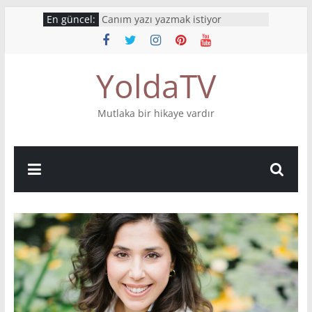
Skip
En güncel:
Canım yazı yazmak istiyor
to
İnsanlardan geriye kelimeleri
kalıyor
content
What’s your story?
YoldaTV
Mutluluktan ağlıyorum
Bu hikaye boyumdan uzun
Mutlaka bir hikaye vardır