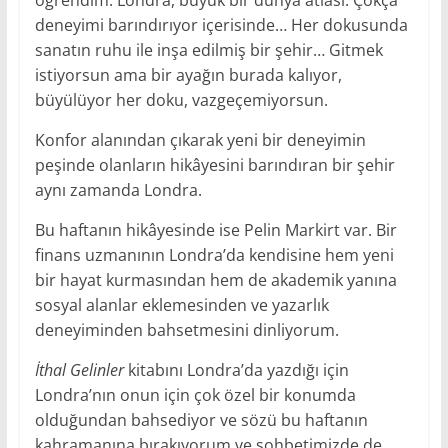
öğrendim. Londra, büyük bir dünya atlası. Çokça
deneyimi barındırıyor içerisinde… Her dokusunda
sanatın ruhu ile inşa edilmiş bir şehir… Gitmek
istiyorsun ama bir ayağın burada kalıyor,
büyülüyor her doku, vazgeçemiyorsun.
Konfor alanından çıkarak yeni bir deneyimin
peşinde olanların hikâyesini barındıran bir şehir
aynı zamanda Londra.
Bu haftanın hikâyesinde ise Pelin Markirt var. Bir
finans uzmanının Londra’da kendisine hem yeni
bir hayat kurmasından hem de akademik yanına
sosyal alanlar eklemesinden ve yazarlık
deneyiminden bahsetmesini dinliyorum.
İthal Gelinler
kitabını Londra’da yazdığı için
Londra’nın onun için çok özel bir konumda
olduğundan bahsediyor ve sözü bu haftanın
kahramanına bırakıyorum ve sohbetimizde de