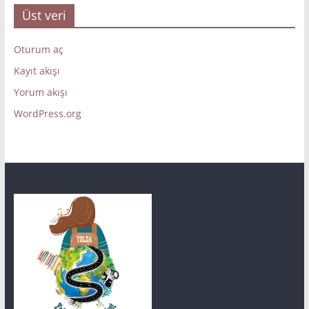
Üst veri
Oturum aç
Kayıt akışı
Yorum akışı
WordPress.org