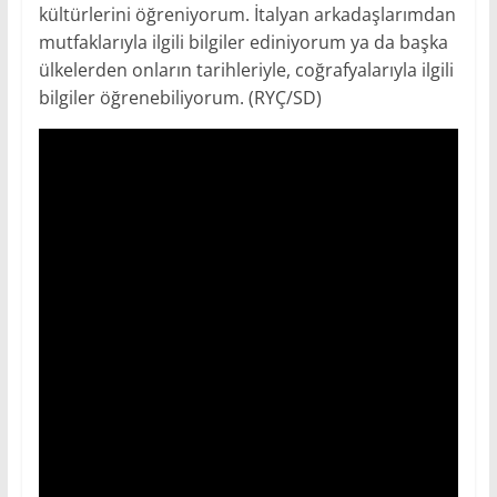
kültürlerini öğreniyorum. İtalyan arkadaşlarımdan
mutfaklarıyla ilgili bilgiler ediniyorum ya da başka
ülkelerden onların tarihleriyle, coğrafyalarıyla ilgili
bilgiler öğrenebiliyorum. (RYÇ/SD)